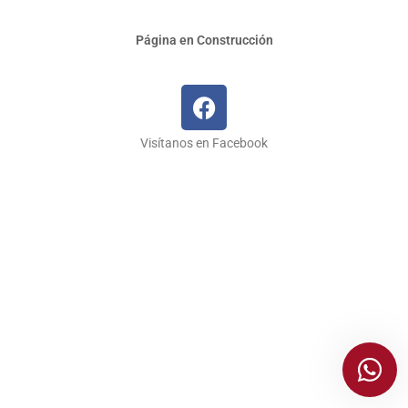
Página en Construcción
F
a
c
e
Visítanos en Facebook
b
o
o
k