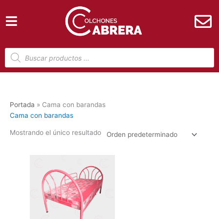
Ir
al
contenido
Búsqueda
de
productos
Portada
»
Cama con barandas
Cama con barandas
Mostrando el único resultado