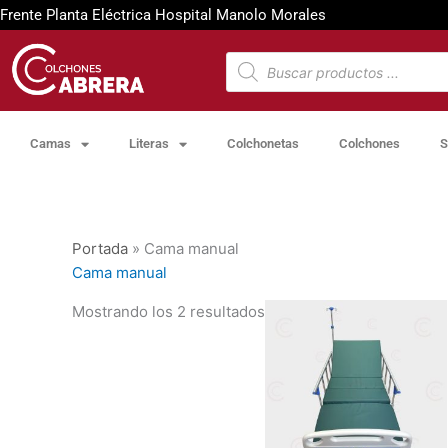
Ir
Frente Planta Eléctrica Hospital Manolo Morales
al
contenido
Búsqueda
de
productos
Camas
Literas
Colchonetas
Colchones
S
Portada
»
Cama manual
Cama manual
Mostrando los 2 resultados