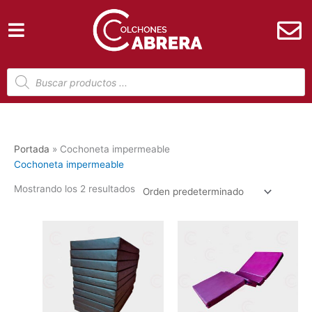
Ir
al
contenido
Búsqueda
de
productos
Portada
»
Cochoneta impermeable
Cochoneta impermeable
Mostrando los 2 resultados