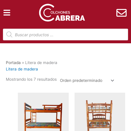
Ir
al
contenido
Búsqueda
de
productos
Portada
»
Litera de madera
Litera de madera
Mostrando los 7 resultados