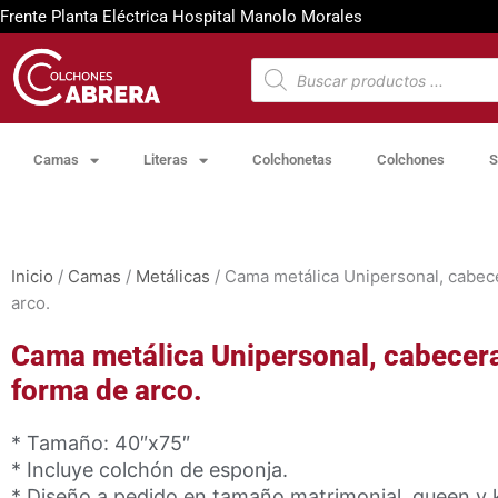
Ir
Frente Planta Eléctrica Hospital Manolo Morales
al
contenido
Búsqueda
de
productos
Camas
Literas
Colchonetas
Colchones
S
Inicio
/
Camas
/
Metálicas
/ Cama metálica Unipersonal, cabec
arco.
Cama metálica Unipersonal, cabecer
forma de arco.
* Tamaño: 40″x75″
* Incluye colchón de esponja.
* Diseño a pedido en tamaño matrimonial, queen y 