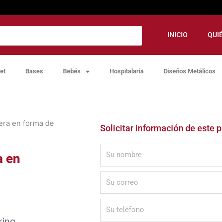
INICIO
QUI
et
Bases
Bebés
Hospitalaria
Diseños Metálicos
era en forma de
Solicitar información de este 
a en
king.