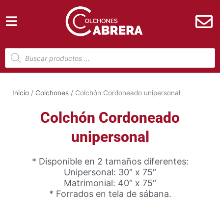
Ir
al
contenido
Búsqueda
de
productos
Inicio
/
Colchones
/ Colchón Cordoneado unipersonal
Colchón Cordoneado
unipersonal
* Disponible en 2 tamaños diferentes:
Unipersonal: 30″ x 75″
Matrimonial: 40″ x 75″
* Forrados en tela de sábana.