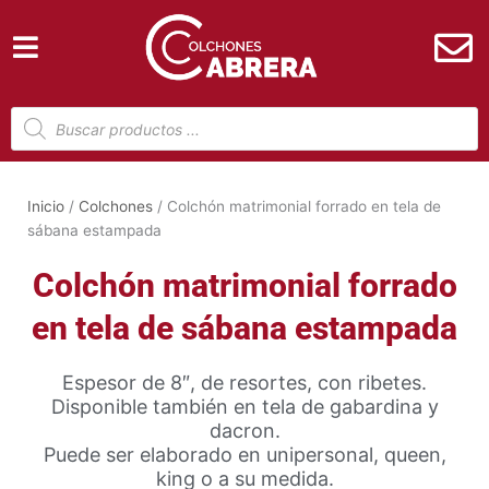
Ir
al
contenido
Búsqueda
de
productos
Inicio
/
Colchones
/ Colchón matrimonial forrado en tela de
sábana estampada
Colchón matrimonial forrado
en tela de sábana estampada
Espesor de 8″, de resortes, con ribetes.
Disponible también en tela de gabardina y
dacron.
Puede ser elaborado en unipersonal, queen,
king o a su medida.