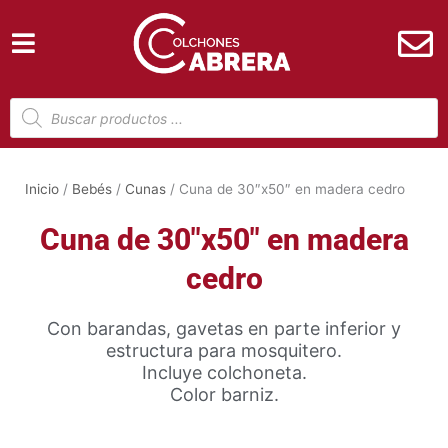
Ir
al
contenido
Búsqueda
de
productos
Inicio
/
Bebés
/
Cunas
/ Cuna de 30″x50″ en madera cedro
Cuna de 30″x50″ en madera
cedro
Con barandas, gavetas en parte inferior y
estructura para mosquitero.
Incluye colchoneta.
Color barniz.