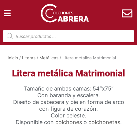
Ir
al
contenido
Búsqueda
de
productos
Inicio
/
Literas
/
Metálicas
/ Litera metálica Matrimonial
Litera metálica Matrimonial
Tamaño de ambas camas: 54″x75″
Con baranda y escalera.
Diseño de cabecera y pie en forma de arco
con figura de corazón.
Color celeste.
Disponible con
colchones
o
colchonetas
.