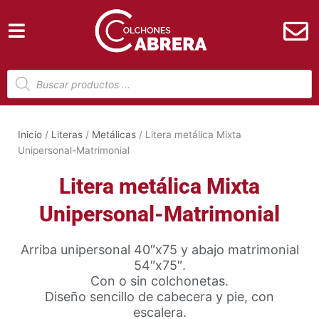
Ir
al
contenido
Búsqueda
de
productos
Inicio
/
Literas
/
Metálicas
/ Litera metálica Mixta
Unipersonal-Matrimonial
Litera metálica Mixta
Unipersonal-Matrimonial
Arriba unipersonal 40″x75 y abajo matrimonial
54″x75″.
Con o sin colchonetas.
Diseño sencillo de cabecera y pie, con
escalera.