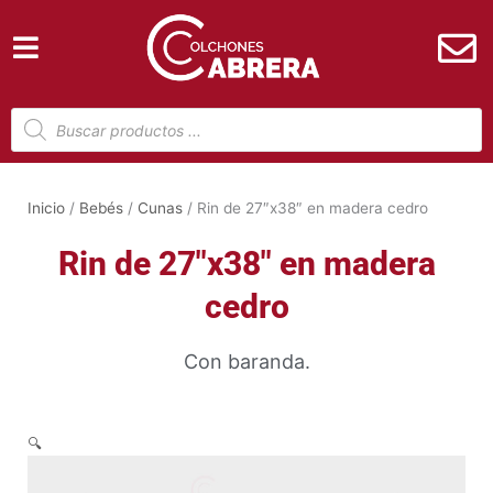
Ir
al
contenido
Búsqueda
de
productos
Inicio
/
Bebés
/
Cunas
/ Rin de 27″x38″ en madera cedro
Rin de 27″x38″ en madera
cedro
Con baranda.
🔍