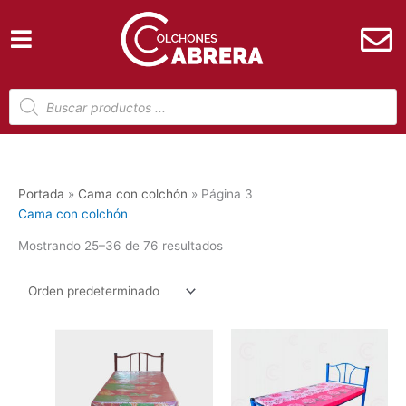
Ir
al
contenido
Búsqueda
de
productos
Portada
»
Cama con colchón
»
Página 3
Cama con colchón
Mostrando 25–36 de 76 resultados