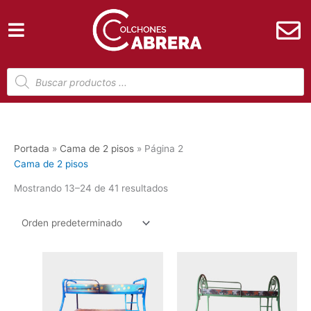
Ir
al
contenido
Búsqueda
de
productos
Portada
»
Cama de 2 pisos
»
Página 2
Cama de 2 pisos
Mostrando 13–24 de 41 resultados