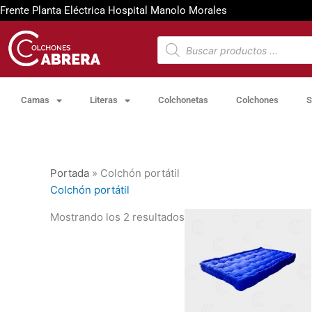
Ir
Frente Planta Eléctrica Hospital Manolo Morales
al
contenido
Búsqueda
de
productos
Camas
Literas
Colchonetas
Colchones
S
Portada
»
Colchón portátil
Colchón portátil
Mostrando los 2 resultados