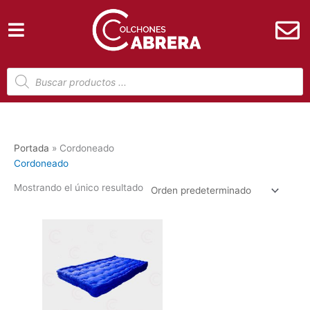
Ir
al
contenido
Búsqueda
de
productos
Portada
»
Cordoneado
Cordoneado
Mostrando el único resultado